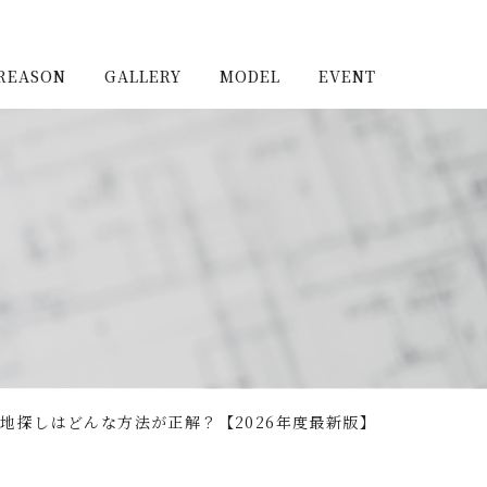
REASON
GALLERY
MODEL
EVENT
施工実例（新築）
浦和住宅公園
施工実例（リノベーショ
浦和住宅展示場Miraizu
ン）
大宮北ハウジングステージ
地探しはどんな方法が正解？【2026年度最新版】