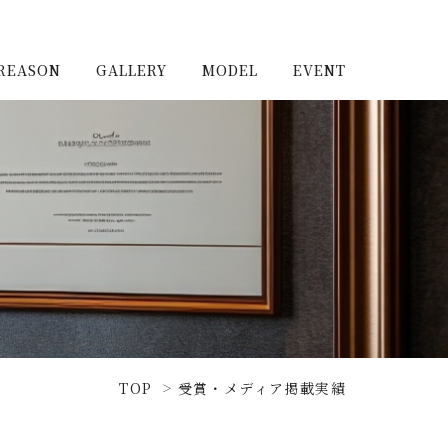
REASON
GALLERY
MODEL
EVENT
施工実例（新築）
浦和住宅公園
施工実例（リノベーショ
浦和住宅展示場Miraizu
ン）
大宮北ハウジングステージ
TOP
受賞・メディア掲載実績