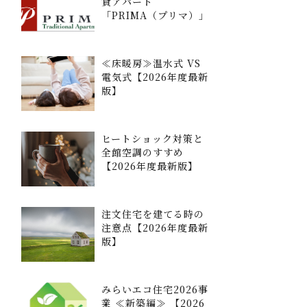
貸アパート
「PRIMA（プリマ）」
≪床暖房≫温水式 VS
電気式【2026年度最新
版】
ヒートショック対策と
全館空調のすすめ
【2026年度最新版】
注文住宅を建てる時の
注意点【2026年度最新
版】
みらいエコ住宅2026事
業 ≪新築編≫ 【2026