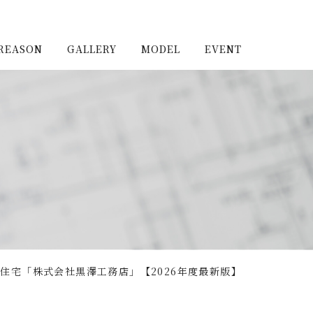
REASON
GALLERY
MODEL
EVENT
施工実例（新築）
浦和住宅公園
施工実例（リノベーショ
浦和住宅展示場Miraizu
ン）
大宮北ハウジングステージ
住宅「株式会社黒澤工務店」【2026年度最新版】