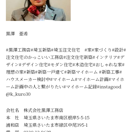
黒澤 亜希
#黒澤工務店#埼玉新築#埼玉注文住宅 #家#家づくり#設計#
注文住宅のかっこいい工務店#注文住宅新築#インテリア#デ
ザイン#デザイン住宅#モダン住宅#木造住宅#おしゃれな家#
理想の家#新築#新築一戸建て#新築マイホーム #新築工事#
ハウスメーカー検討中#マイホーム#マイホーム計画#マイホ
ーム計画中の人と繋がりたい#マイホーム記録#instagood
@k_kuro30
会社名 株式会社黒澤工務店
本 社 埼玉県さいたま市南区根岸5-5-15
浦和店 埼玉県さいたま市緑区中尾395-1