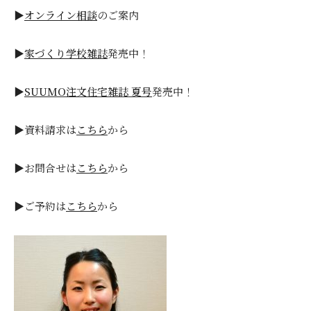
▶
オンライン相談
のご案内
▶
家づくり学校雑誌
発売中！
▶
SUUMO注文住宅雑誌 夏号
発売中！
▶資料請求は
こちら
から
▶お問合せは
こちら
から
▶ご予約は
こちら
から