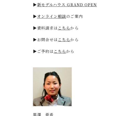
▶
新モデルハウス GRAND OPEN
▶
オンライン相談
のご案内
▶資料請求は
こちら
から
▶お問合せは
こちら
から
▶ご予約は
こちら
から
黒澤 亜希