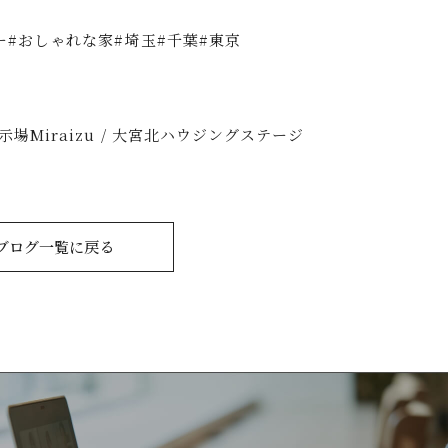
ー#おしゃれな家#埼玉#千葉#東京
場Miraizu / 大宮北ハウジングステージ
ブログ一覧に戻る