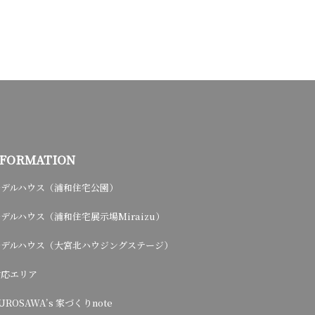
NFORMATION
モデルハウス（浦和住宅公園）
デルハウス（浦和住宅展示場Miraizu）
モデルハウス（大宮北ハウジングステージ）
対応エリア
UROSAWA’s 家づくりnote