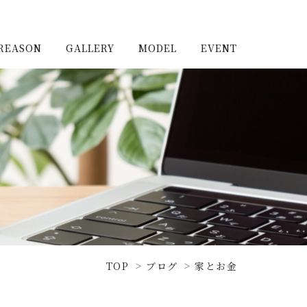
REASON
GALLERY
MODEL
EVENT
施工実例（新築）
浦和住宅公園
施工実例（リノベーショ
浦和住宅展示場Miraizu
ン）
大宮北ハウジングステージ
TOP
ブログ
家とお金