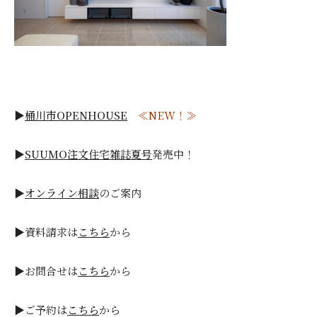
▶
桶川市OPENHOUSE
≪NEW！≫
▶
SUUMO注文住宅雑誌夏号
発売中！
▶
オンライン相談
のご案内
▶資料請求は
こちら
から
▶お問合せは
こちら
から
▶ご予約は
こちら
から