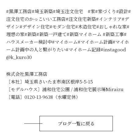
#黒澤工務店#埼玉新築#埼玉注文住宅 #家#家づくり#設計#
注文住宅のかっこいい工務店#注文住宅新築#インテリア#デ
ザイン#デザイン住宅#モダン住宅#木造住宅#おしゃれな家#
理想の家#新築#新築一戸建て#新築マイホーム #新築工事#
ハウスメーカー検討中#マイホーム#マイホーム計画#マイホ
ーム計画中の人と繋がりたい#マイホーム記録#instagood
@k_kuro30
株式会社黒澤工務店
［本社］埼玉県さいたま市南区根岸5-5-15
［モデルハウス］浦和住宅公園 / 浦和住宅展示場Miraizu
［電話］0120-13-9638（水曜定休）
ブログ一覧に戻る