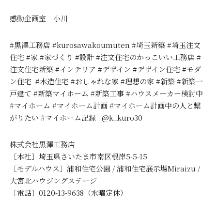
感動企画室 小川
#黒澤工務店 #kurosawakoumuten #埼玉新築 #埼玉注文
住宅 #家 #家づくり #設計 #注文住宅のかっこいい工務店 #
注文住宅新築 #インテリア #デザイン #デザイン住宅 #モダ
ン住宅 #木造住宅 #おしゃれな家 #理想の家 #新築 #新築一
戸建て #新築マイホーム #新築工事 #ハウスメーカー検討中
#マイホーム #マイホーム計画 #マイホーム計画中の人と繋
がりたい #マイホーム記録 @k_kuro30
株式会社黒澤工務店
［本社］埼玉県さいたま市南区根岸5-5-15
［モデルハウス］浦和住宅公園 / 浦和住宅展示場Miraizu /
大宮北ハウジングステージ
［電話］0120-13-9638（水曜定休）