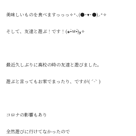
美味しいものを食べますっっっ✧⁺⸜(●˙▾˙●)⸝⁺✧
そして、友達と遊ぶ！です！(๑•̀ㅂ•́)و✧
最近久しぶりに高校の時の友達と遊びました。
遊ぶと言ってもお家でまったり、ですが( ˊᵕˋ )
コロナの影響もあり
全然遊びに行けてなかったので