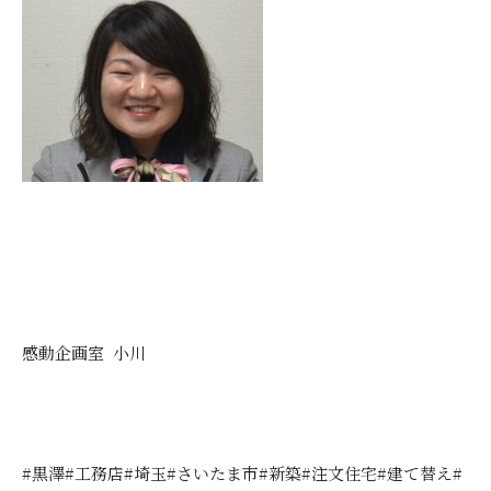
感動企画室 小川
#黒澤#工務店#埼玉#さいたま市#新築#注文住宅#建て替え#