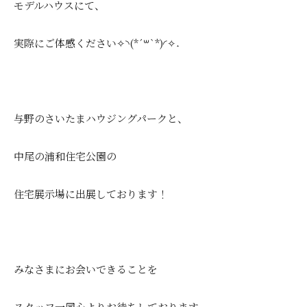
モデルハウスにて、
実際にご体感ください✧︎◝︎(*´꒳`*)◜︎✧︎˖
与野のさいたまハウジングパークと、
中尾の浦和住宅公園の
住宅展示場に出展しております！
みなさまにお会いできることを
スタッフ一同心よりお待ちしております。