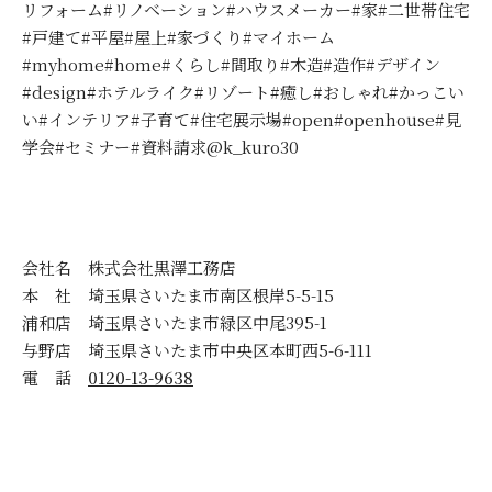
リフォーム#リノベーション#ハウスメーカー#家#二世帯住宅
#戸建て#平屋#屋上#家づくり#マイホーム
#myhome#home#くらし#間取り#木造#造作#デザイン
#design#ホテルライク#リゾート#癒し#おしゃれ#かっこい
い#インテリア#子育て#住宅展示場#open#openhouse#見
学会#セミナー#資料請求@k_kuro30
会社名 株式会社黒澤工務店
本 社 埼玉県さいたま市南区根岸5-5-15
浦和店 埼玉県さいたま市緑区中尾395-1
与野店 埼玉県さいたま市中央区本町西5-6-111
電 話
0120-13-9638