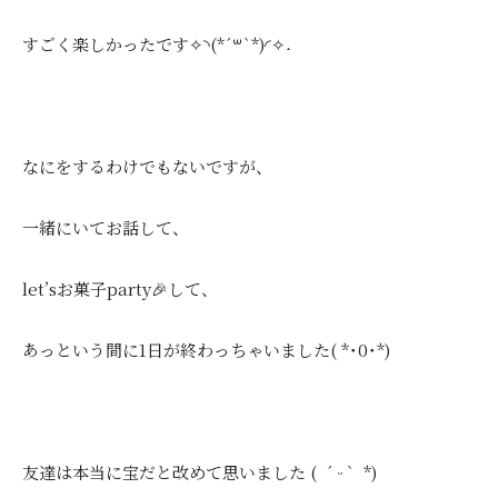
すごく楽しかったです✧︎◝︎(*´꒳`*)◜︎✧︎˖
なにをするわけでもないですが、
一緒にいてお話して、
let’sお菓子party🎉して、
あっという間に1日が終わっちゃいました( *˙0˙*)
友達は本当に宝だと改めて思いました ( ´ ᵕ ` *)