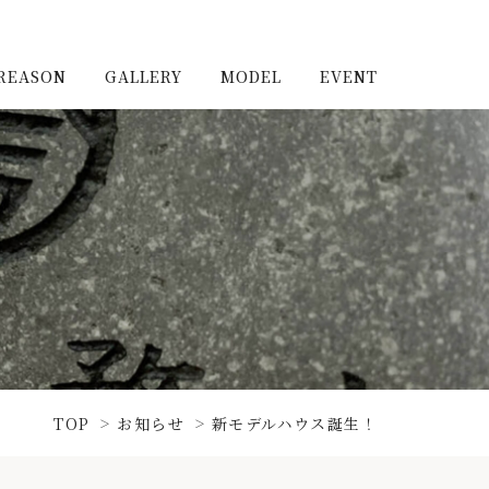
REASON
GALLERY
MODEL
EVENT
施工実例（新築）
浦和住宅公園
施工実例（リノベーショ
浦和住宅展示場Miraizu
ン）
大宮北ハウジングステージ
TOP
お知らせ
新モデルハウス誕生！