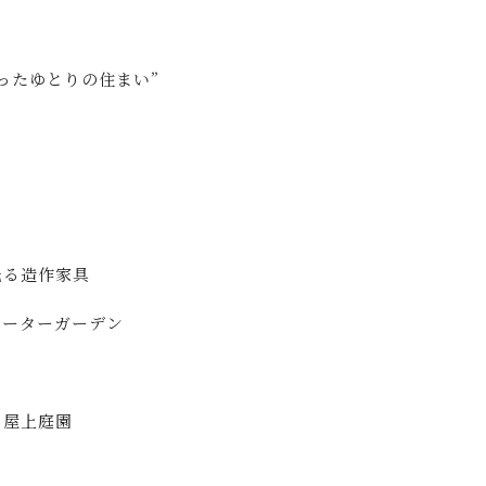
ったゆとりの住まい”
光る造作家具
ォーターガーデン
屋上庭園