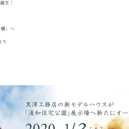
ス誕生！
公園」へ
より