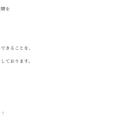
空間を
いできることを、
ちしております。
ら
す！