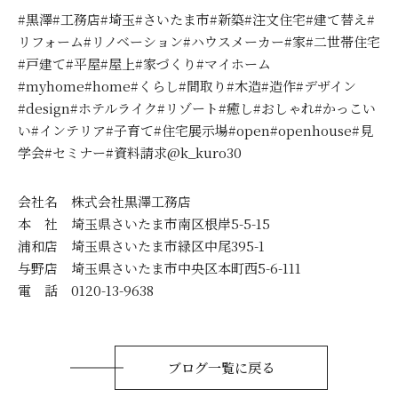
#黒澤#工務店#埼玉#さいたま市#新築#注文住宅#建て替え#
リフォーム#リノベーション#ハウスメーカー#家#二世帯住宅
#戸建て#平屋#屋上#家づくり#マイホーム
#myhome#home#くらし#間取り#木造#造作#デザイン
#design#ホテルライク#リゾート#癒し#おしゃれ#かっこい
い#インテリア#子育て#住宅展示場#open#openhouse#見
学会#セミナー#資料請求@k_kuro30
会社名 株式会社黒澤工務店
本 社 埼玉県さいたま市南区根岸5-5-15
浦和店 埼玉県さいたま市緑区中尾395-1
与野店 埼玉県さいたま市中央区本町西5-6-111
電 話 0120-13-9638
ブログ一覧に戻る