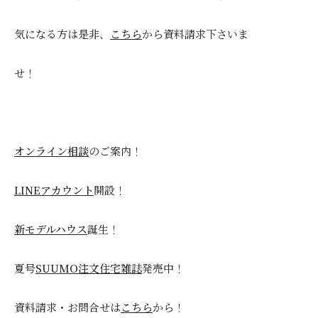
気になる方は是非、
こちら
から資料請求下さいま
せ！
オンライン相談
のご案内！
LINEアカウント
開設！
新モデルハウス
誕生！
夏号
SUUMO注文住宅雑誌
発売中！
資料請求・お問合せは
こちら
から！