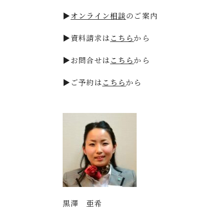
▶
オンライン相談
のご案内
▶資料請求は
こちら
から
▶お問合せは
こちら
から
▶ご予約は
こちら
から
黒澤 亜希