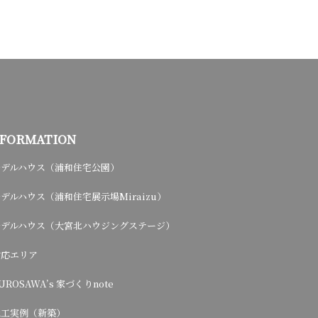
NFORMATION
モデルハウス（浦和住宅公園）
デルハウス（浦和住宅展示場Miraizu）
モデルハウス（大宮北ハウジングステージ）
対応エリア
UROSAWA’s 家づくりnote
施工実例（新築）