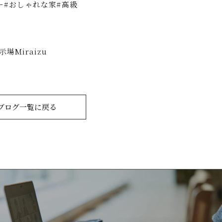
ー#おしゃれな家#高級
場Miraizu
ブログ一覧に戻る