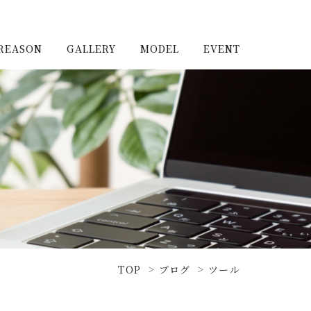
REASON
GALLERY
MODEL
EVENT
施工実例（新築）
浦和住宅公園
施工実例（リノベーショ
浦和住宅展示場Miraizu
ン）
大宮北ハウジングステージ
TOP
ブログ
ツール