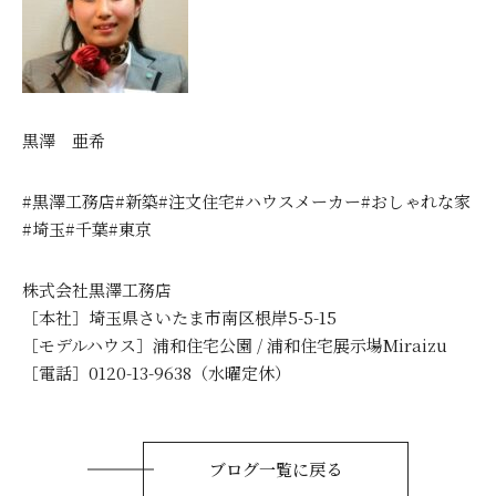
黒澤 亜希
#黒澤工務店#新築#注文住宅#ハウスメーカー#おしゃれな家
#埼玉#千葉#東京
株式会社黒澤工務店
［本社］埼玉県さいたま市南区根岸5-5-15
［モデルハウス］浦和住宅公園 / 浦和住宅展示場Miraizu
［電話］0120-13-9638（水曜定休）
ブログ一覧に戻る