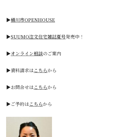
▶
桶川市OPENHOUSE
▶
SUUMO注文住宅雑誌夏号
発売中！
▶
オンライン相談
のご案内
▶資料請求は
こちら
から
▶お問合せは
こちら
から
▶ご予約は
こちら
から