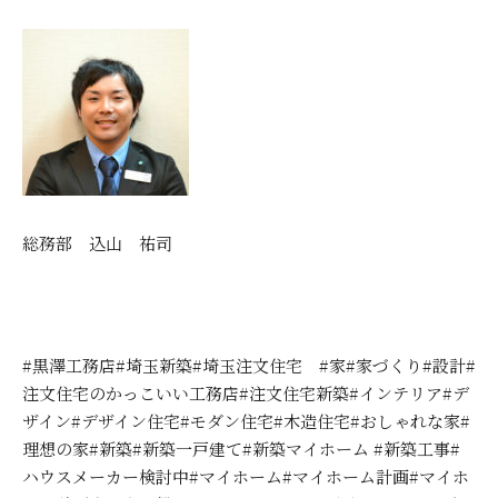
総務部 込山 祐司
#黒澤工務店#埼玉新築#埼玉注文住宅 #家#家づくり#設計#
注文住宅のかっこいい工務店#注文住宅新築#インテリア#デ
ザイン#デザイン住宅#モダン住宅#木造住宅#おしゃれな家#
理想の家#新築#新築一戸建て#新築マイホーム #新築工事#
ハウスメーカー検討中#マイホーム#マイホーム計画#マイホ