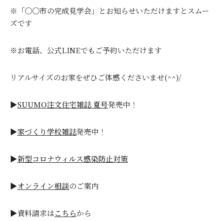
※「〇〇市の完成見学会」とお知らせいただけますとスムー
ズです
※お電話、公式LINEでもご予約いただけます
リアルサイズのお家をぜひご体感くださいませ(^^)/
▶
SUUMO注文住宅雑誌 夏号
発売中！
▶
家づくり学校雑誌
発売中！
▶
新型コロナウィルス感染防止対策
▶
オンライン相談
のご案内
▶資料請求は
こちら
から