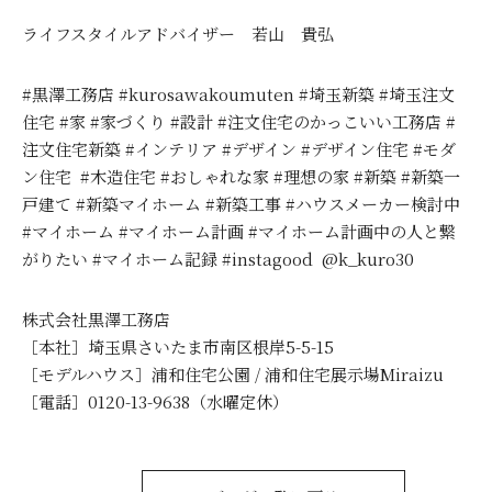
ライフスタイルアドバイザー 若山 貴弘
#黒澤工務店 #kurosawakoumuten #埼玉新築 #埼玉注文
住宅 #家 #家づくり #設計 #注文住宅のかっこいい工務店 #
注文住宅新築 #インテリア #デザイン #デザイン住宅 #モダ
ン住宅 #木造住宅 #おしゃれな家 #理想の家 #新築 #新築一
戸建て #新築マイホーム #新築工事 #ハウスメーカー検討中
#マイホーム #マイホーム計画 #マイホーム計画中の人と繋
がりたい #マイホーム記録 #instagood @k_kuro30
株式会社黒澤工務店
［本社］埼玉県さいたま市南区根岸5-5-15
［モデルハウス］浦和住宅公園 / 浦和住宅展示場Miraizu
［電話］0120-13-9638（水曜定休）