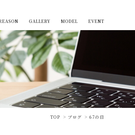
REASON
GALLERY
MODEL
EVENT
施工実例（新築）
浦和住宅公園
施工実例（リノベーショ
浦和住宅展示場Miraizu
ン）
大宮北ハウジングステージ
TOP
ブログ
67の日