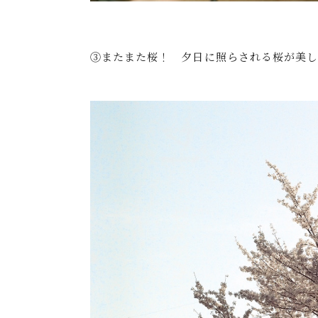
③またまた桜！ 夕日に照らされる桜が美しい