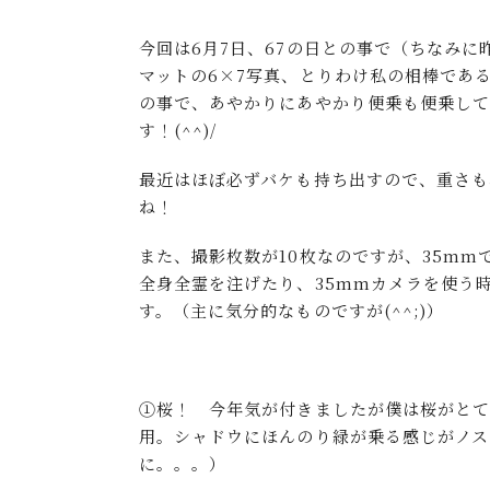
今回は6月7日、67の日との事で（ちなみに
マットの6×7写真、とりわけ私の相棒であるP
の事で、あやかりにあやかり便乗も便乗し
す！(^^)/
最近はほぼ必ずバケも持ち出すので、重さも
ね！
また、撮影枚数が10枚なのですが、35mm
全身全霊を注げたり、35mmカメラを使う
す。（主に気分的なものですが(^^;)）
①桜！ 今年気が付きましたが僕は桜がとても
用。シャドウにほんのり緑が乗る感じがノス
に。。。）