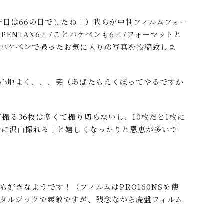
昨日は66の日でしたね！）我らが中判フィルムフォー
ENTAX6×7ことバケペンも6×7フォーマットと
てバケペンで撮ったお気に入りの写真を投稿致しま
心地よく、、、笑（あばたもえくぼってやるですか
で撮る36枚は多くて撮り切らないし、10枚だと1枚に
時に沢山撮れる！と嬉しくなったりと恩恵が多いで
好きなようです！（フィルムはPRO160NSを使
タルジックで素敵ですが、残念ながら廃盤フィルム