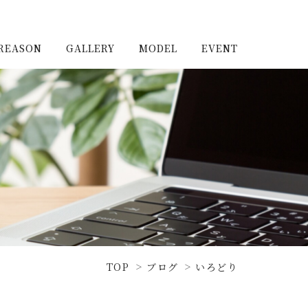
REASON
GALLERY
MODEL
EVENT
施工実例（新築）
浦和住宅公園
施工実例（リノベーショ
浦和住宅展示場Miraizu
ン）
大宮北ハウジングステージ
TOP
ブログ
いろどり