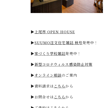
▶
上尾市 OPEN HOUSE
▶
SUUMO注文住宅雑誌 秋号
発売中！
▶
家づくり学校雑誌
発売中！
▶
新型コロナウィルス感染防止対策
▶
オンライン相談
のご案内
▶資料請求は
こちら
から
▶お問合せは
こちら
から
▶ご予約は
こちら
から