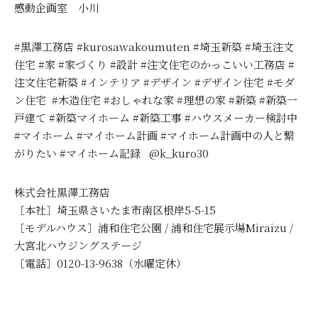
感動企画室 小川
#黒澤工務店 #kurosawakoumuten #埼玉新築 #埼玉注文
住宅 #家 #家づくり #設計 #注文住宅のかっこいい工務店 #
注文住宅新築 #インテリア #デザイン #デザイン住宅 #モダ
ン住宅 #木造住宅 #おしゃれな家 #理想の家 #新築 #新築一
戸建て #新築マイホーム #新築工事 #ハウスメーカー検討中
#マイホーム #マイホーム計画 #マイホーム計画中の人と繋
がりたい #マイホーム記録 @k_kuro30
株式会社黒澤工務店
［本社］埼玉県さいたま市南区根岸5-5-15
［モデルハウス］浦和住宅公園 / 浦和住宅展示場Miraizu /
大宮北ハウジングステージ
［電話］0120-13-9638（水曜定休）