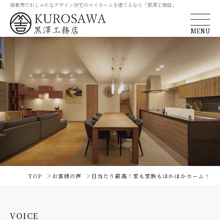
鴻巣市でおしゃれなデザイン住宅のマイホームを建てるなら「黒澤工務店」
MENU
TOP
お客様の声
日当たり最高！家も家族もほかほかホーム！
VOICE