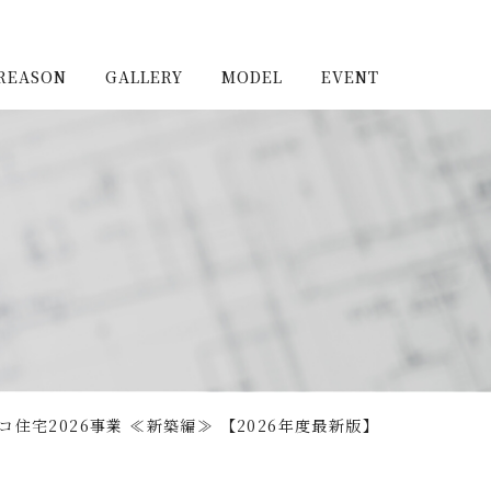
REASON
GALLERY
MODEL
EVENT
施工実例（新築）
浦和住宅公園
施工実例（リノベーショ
浦和住宅展示場Miraizu
ン）
大宮北ハウジングステージ
コ住宅2026事業 ≪新築編≫ 【2026年度最新版】