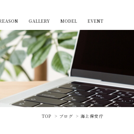
REASON
GALLERY
MODEL
EVENT
施工実例（新築）
浦和住宅公園
施工実例（リノベーショ
浦和住宅展示場Miraizu
ン）
大宮北ハウジングステージ
TOP
ブログ
海上保安庁