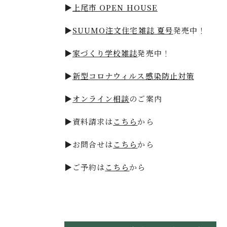
▶
上尾市 OPEN HOUSE
▶
SUUMO注文住宅雑誌 夏号
発売中！
▶
家づくり学校雑誌
発売中！
▶
新型コロナウィルス感染防止対策
▶
オンライン相談
のご案内
▶資料請求は
こちら
から
▶お問合せは
こちら
から
▶ご予約は
こちら
から