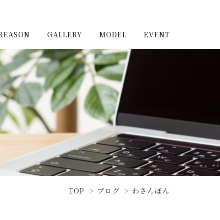
REASON
GALLERY
MODEL
EVENT
施工実例（新築）
浦和住宅公園
施工実例（リノベーショ
浦和住宅展示場Miraizu
ン）
大宮北ハウジングステージ
TOP
ブログ
わさんぼん