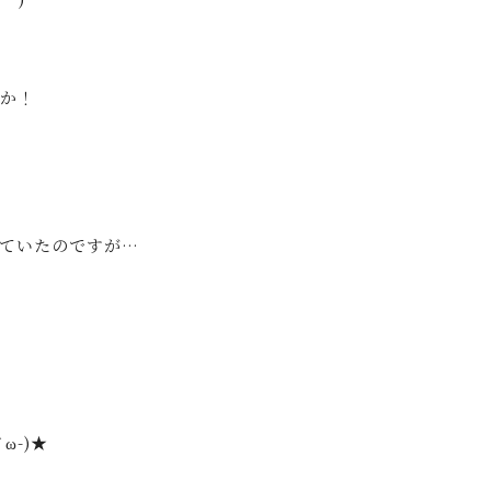
うか！
ていたのですが…
ω-)★