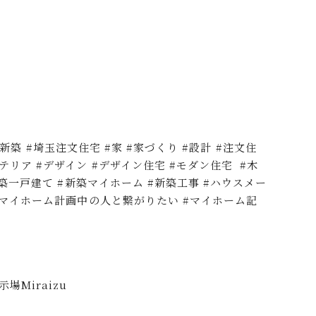
埼玉新築 #埼玉注文住宅 #家 #家づくり #設計 #注文住
テリア #デザイン #デザイン住宅 #モダン住宅 #木
新築一戸建て #新築マイホーム #新築工事 #ハウスメー
 #マイホーム計画中の人と繋がりたい #マイホーム記
場Miraizu