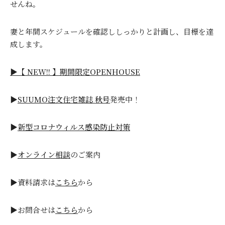
せんね。
妻と年間スケジュールを確認ししっかりと計画し、目標を達
成します。
▶
【 NEW!! 】期間限定OPENHOUSE
▶
SUUMO注文住宅雑誌 秋号
発売中！
▶
新型コロナウィルス感染防止対策
▶
オンライン相談
のご案内
▶資料請求は
こちら
から
▶お問合せは
こちら
から