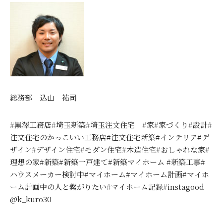
総務部 込山 祐司
#黒澤工務店#埼玉新築#埼玉注文住宅 #家#家づくり#設計#
注文住宅のかっこいい工務店#注文住宅新築#インテリア#デ
ザイン#デザイン住宅#モダン住宅#木造住宅#おしゃれな家#
理想の家#新築#新築一戸建て#新築マイホーム #新築工事#
ハウスメーカー検討中#マイホーム#マイホーム計画#マイホ
ーム計画中の人と繋がりたい#マイホーム記録#instagood
@k_kuro30