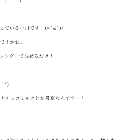
ている小川です！(=ﾟωﾟ)ﾉ
ですかね。
レンダーで混ぜるだけ！
｀*)
ナナチョコミルクとか最高なんです…！