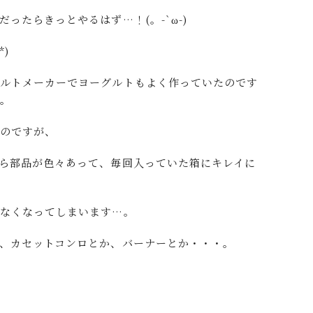
ったらきっとやるはず…！(。-`ω-)
)
グルトメーカーでヨーグルトもよく作っていたのです
…。
のですが、
ら部品が色々あって、毎回入っていた箱にキレイに
わなくなってしまいます…。
、カセットコンロとか、バーナーとか・・・。