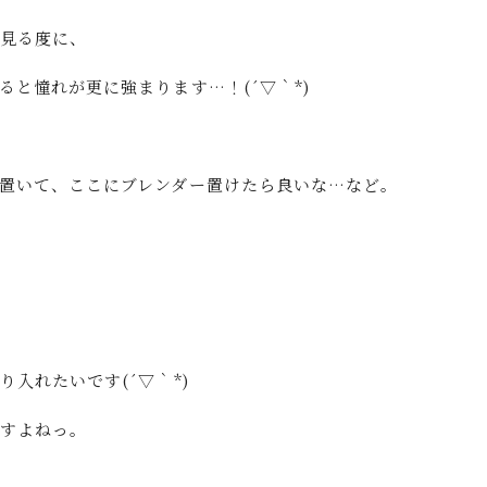
見る度に、
と憧れが更に強まります…！(´▽｀*)
置いて、ここにブレンダー置けたら良いな…など。
入れたいです(´▽｀*)
すよねっ。