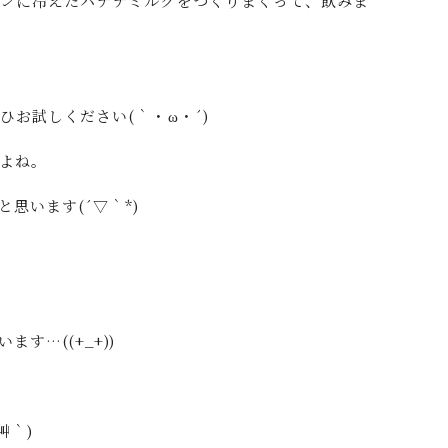
キンに冷えたバナナミルクをつくりまくって、飲みま
お試しください(｀・ω・´)
よね。
思います(´▽｀*)
す…((+_+))
艸｀)