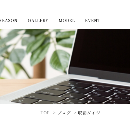
REASON
GALLERY
MODEL
EVENT
施工実例（新築）
浦和住宅公園
施工実例（リノベーショ
浦和住宅展示場Miraizu
ン）
大宮北ハウジングステージ
TOP
ブログ
収納ダイジ