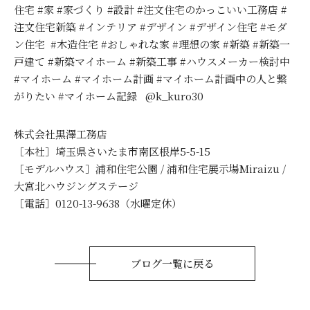
住宅 #家 #家づくり #設計 #注文住宅のかっこいい工務店 #
注文住宅新築 #インテリア #デザイン #デザイン住宅 #モダ
ン住宅 #木造住宅 #おしゃれな家 #理想の家 #新築 #新築一
戸建て #新築マイホーム #新築工事 #ハウスメーカー検討中
#マイホーム #マイホーム計画 #マイホーム計画中の人と繋
がりたい #マイホーム記録 @k_kuro30
株式会社黒澤工務店
［本社］埼玉県さいたま市南区根岸5-5-15
［モデルハウス］浦和住宅公園 / 浦和住宅展示場Miraizu /
大宮北ハウジングステージ
［電話］0120-13-9638（水曜定休）
ブログ一覧に戻る