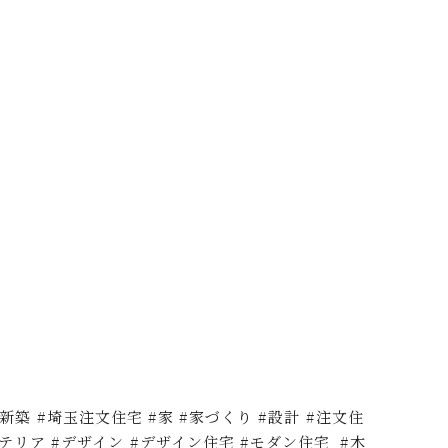
埼玉新築 #埼玉注文住宅 #家 #家づくり #設計 #注文住
テリア #デザイン #デザイン住宅 #モダン住宅 #木