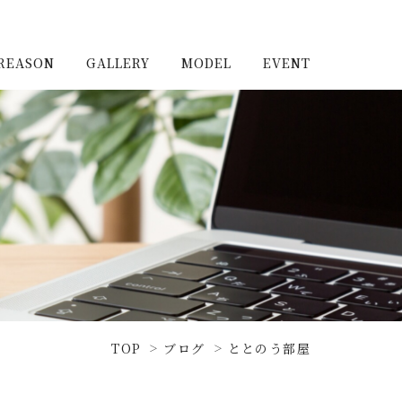
REASON
GALLERY
MODEL
EVENT
施工実例（新築）
浦和住宅公園
施工実例（リノベーショ
浦和住宅展示場Miraizu
ン）
大宮北ハウジングステージ
TOP
ブログ
ととのう部屋