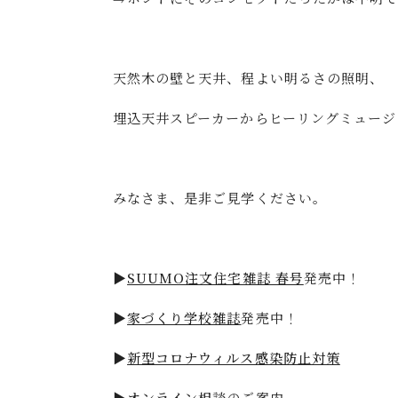
天然木の壁と天井、程よい明るさの照明、
埋込天井スピーカーからヒーリングミュージ
みなさま、是非ご見学ください。
▶
SUUMO注文住宅雑誌 春号
発売中！
▶
家づくり学校雑誌
発売中！
▶
新型コロナウィルス感染防止対策
▶
オンライン相談
のご案内