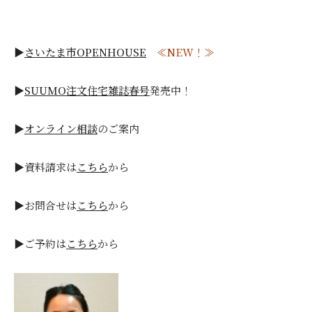
▶
さいたま市OPENHOUSE
≪NEW！≫
▶
SUUMO注文住宅雑誌春号
発売中！
▶
オンライン相談
のご案内
▶資料請求は
こちら
から
▶お問合せは
こちら
から
▶ご予約は
こちら
から