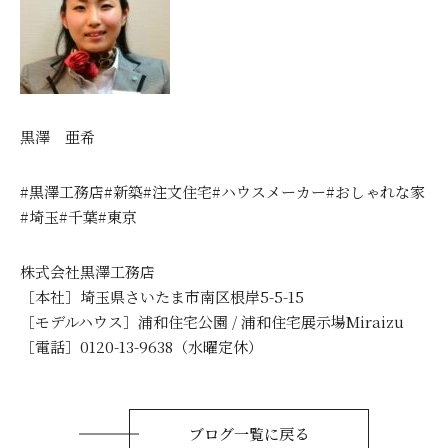
黒澤 亜希
#黒澤工務店#新築#注文住宅#ハウスメーカー#おしゃれな家
#埼玉#千葉#東京
株式会社黒澤工務店
［本社］埼玉県さいたま市南区根岸5-5-15
［モデルハウス］浦和住宅公園 / 浦和住宅展示場Miraizu
［電話］0120-13-9638（水曜定休）
ブログ一覧に戻る