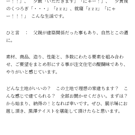
ー！！」、 夕飯「いただきます」「にゃー！」、 夕食後
のくつろぎ「・・・」「z z z」、就寝「z z z」「にゃ
ー！！！」 こんな生活です。
ひと言 ： 父親が建築関係だった事もあり、自然とこの道
に。
素材、商品、造り、性能と、多数にわたる要素を組み合わ
せ、ご要望をまとめ形にする事が注文住宅の醍醐味であり、
やりがいと感じています。
どんな土地がいいの？ この土地で理想の家建ちます？ こ
んな感じで建てられる？ 全部お聞かせください。まずは？
から始まり、納得の！となれば幸いです。ぜひ、展示場にお
越し頂き、黒澤テイストを堪能して頂けたらと思います。