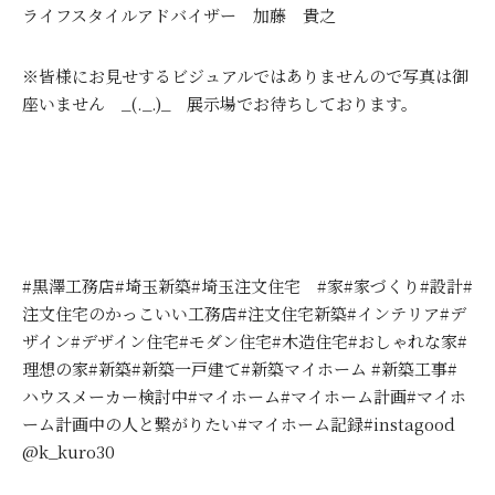
ライフスタイルアドバイザー 加藤 貴之
※皆様にお見せするビジュアルではありませんので写真は御
座いません _(._.)_ 展示場でお待ちしております。
#黒澤工務店#埼玉新築#埼玉注文住宅 #家#家づくり#設計#
注文住宅のかっこいい工務店#注文住宅新築#インテリア#デ
ザイン#デザイン住宅#モダン住宅#木造住宅#おしゃれな家#
理想の家#新築#新築一戸建て#新築マイホーム #新築工事#
ハウスメーカー検討中#マイホーム#マイホーム計画#マイホ
ーム計画中の人と繋がりたい#マイホーム記録#instagood
@k_kuro30