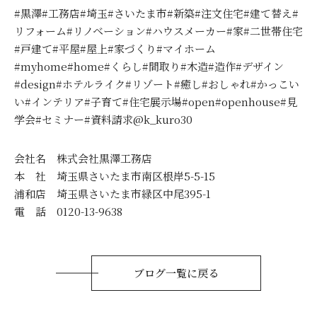
#黒澤#工務店#埼玉#さいたま市#新築#注文住宅#建て替え#
リフォーム#リノベーション#ハウスメーカー#家#二世帯住宅
#戸建て#平屋#屋上#家づくり#マイホーム
#myhome#home#くらし#間取り#木造#造作#デザイン
#design#ホテルライク#リゾート#癒し#おしゃれ#かっこい
い#インテリア#子育て#住宅展示場#open#openhouse#見
学会#セミナー#資料請求@k_kuro30
会社名 株式会社黒澤工務店
本 社 埼玉県さいたま市南区根岸5-5-15
浦和店 埼玉県さいたま市緑区中尾395-1
電 話 0120-13-9638
ブログ一覧に戻る