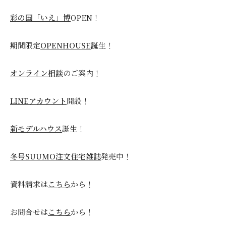
彩の国「いえ」博
OPEN！
期間限定
OPENHOUSE
誕生！
オンライン相談
のご案内！
LINEアカウント
開設！
新モデルハウス
誕生！
冬号SUUMO注文住宅雑誌
発売中！
資料請求は
こちら
から！
お問合せは
こちら
から！