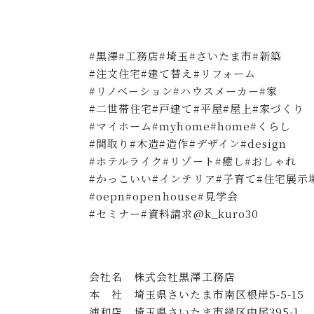
#黒澤#工務店#埼玉#さいたま市#新築
#注文住宅#建て替え#リフォーム
#リノベーション#ハウスメーカー#家
#二世帯住宅#戸建て#平屋#屋上#家づくり
#マイホーム#myhome#home#くらし
#間取り#木造#造作#デザイン#design
#ホテルライク#リゾート#癒し#おしゃれ
#かっこいい#インテリア#子育て#住宅展示
#oepn#openhouse#見学会
#セミナー#資料請求@k_kuro30
会社名 株式会社黒澤工務店
本 社 埼玉県さいたま市南区根岸5-5-15
浦和店 埼玉県さいたま市緑区中尾395-1