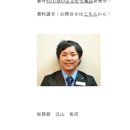
春号
SUUMO注文住宅雑誌
発売中！
資料請求・お問合せは
こちら
から！
総務部 込山 祐司