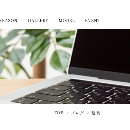
REASON
GALLERY
MODEL
EVENT
施工実例（新築）
浦和住宅公園
施工実例（リノベーショ
浦和住宅展示場Miraizu
ン）
大宮北ハウジングステージ
TOP
ブログ
延長