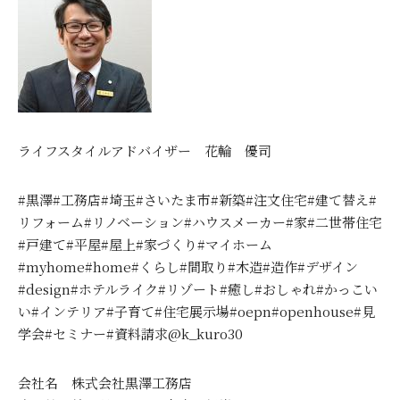
ライフスタイルアドバイザー 花輪 優司
#黒澤#工務店#埼玉#さいたま市#新築#注文住宅#建て替え#
リフォーム#リノベーション#ハウスメーカー#家#二世帯住宅
#戸建て#平屋#屋上#家づくり#マイホーム
#myhome#home#くらし#間取り#木造#造作#デザイン
#design#ホテルライク#リゾート#癒し#おしゃれ#かっこい
い#インテリア#子育て#住宅展示場#oepn#openhouse#見
学会#セミナー#資料請求@k_kuro30
会社名 株式会社黒澤工務店