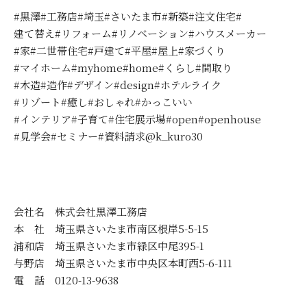
#黒澤#工務店#埼玉#さいたま市#新築#注文住宅#
建て替え#リフォーム#リノベーション#ハウスメーカー
#家#二世帯住宅#戸建て#平屋#屋上#家づくり
#マイホーム#myhome#home#くらし#間取り
#木造#造作#デザイン#design#ホテルライク
#リゾート#癒し#おしゃれ#かっこいい
#インテリア#子育て#住宅展示場#open#openhouse
#見学会#セミナー#資料請求@k_kuro30
会社名 株式会社黒澤工務店
本 社 埼玉県さいたま市南区根岸5-5-15
浦和店 埼玉県さいたま市緑区中尾395-1
与野店 埼玉県さいたま市中央区本町西5-6-111
電 話 0120-13-9638