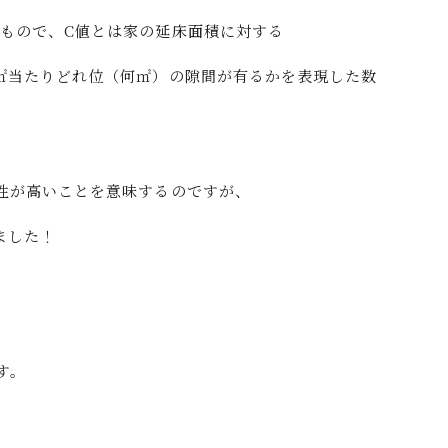
もので、C値とは家の延床面積に対する
㎡当たりどれ位（何㎡）の隙間が有るかを表現した数
性が高いことを意味するのですが、
ました！
す。