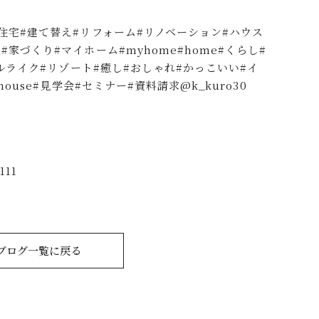
文住宅#建て替え#リフォーム#リノベーション#ハウス
家づくり#マイホーム#myhome#home#くらし#
ホテルライク#リゾート#癒し#おしゃれ#かっこいい#イ
ouse#見学会#セミナー#資料請求@k_kuro30
11
ブログ一覧に戻る