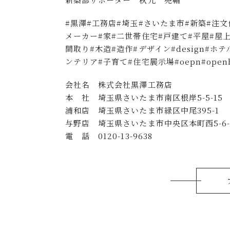
#黒澤#工務店#埼玉#さいたま市#新築#注
メーカー#家#二世帯住宅#戸建て#平屋#屋上#
間取り#木造#造作#デザイン#design#
ンテリア#子育て#住宅展示場#oepn#openh
会社名 株式会社黒澤工務店
本 社 埼玉県さいたま市南区根岸5-5-15
浦和店 埼玉県さいたま市緑区中尾395-1
与野店 埼玉県さいたま市中央区本町西5-6-1
電 話 0120-13-9638