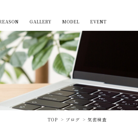
REASON
GALLERY
MODEL
EVENT
施工実例（新築）
浦和住宅公園
施工実例（リノベーショ
浦和住宅展示場Miraizu
ン）
大宮北ハウジングステージ
TOP
ブログ
気密検査