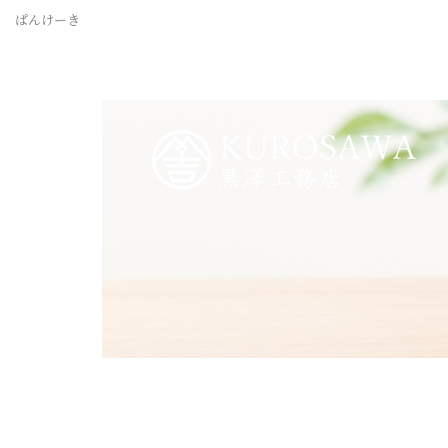
ぱんけーき