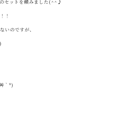
のセットを頼みました(^^♪
！！！
はないのですが、
)
｀*)