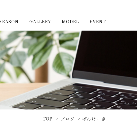
REASON
GALLERY
MODEL
EVENT
施工実例（新築）
浦和住宅公園
施工実例（リノベーショ
浦和住宅展示場Miraizu
ン）
大宮北ハウジングステージ
TOP
ブログ
ぱんけーき