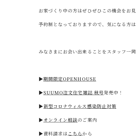
お家づくり中の方はぜひぜひこの機会をお見
予約制となっておりますので、気になる方はお
みなさまにお会い出来ることをスタッフ一同心
▶
期間限定OPENHOUSE
▶
SUUMO注文住宅雑誌 秋号
発売中！
▶
新型コロナウィルス感染防止対策
▶
オンライン相談
のご案内
▶資料請求は
こちら
から