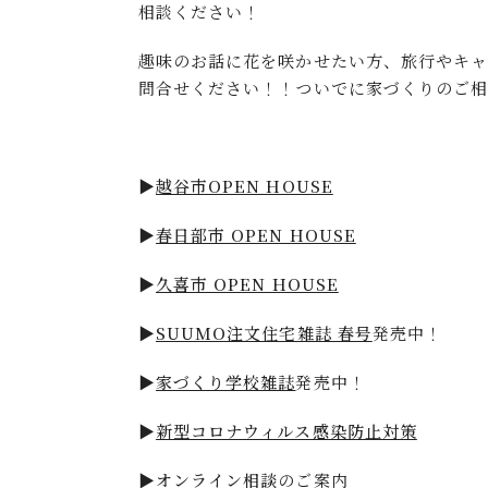
相談ください！
趣味のお話に花を咲かせたい方、旅行やキャ
問合せください！！ついでに家づくりのご
▶
越谷市OPEN HOUSE
▶
春日部市 OPEN HOUSE
▶
久喜市 OPEN HOUSE
▶
SUUMO注文住宅雑誌 春号
発売中！
▶
家づくり学校雑誌
発売中！
▶
新型コロナウィルス感染防止対策
▶
オンライン相談
のご案内