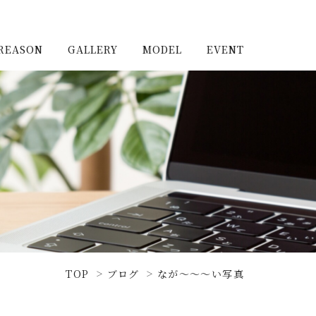
REASON
GALLERY
MODEL
EVENT
施工実例（新築）
浦和住宅公園
施工実例（リノベーショ
浦和住宅展示場Miraizu
ン）
大宮北ハウジングステージ
TOP
ブログ
なが～～～い写真