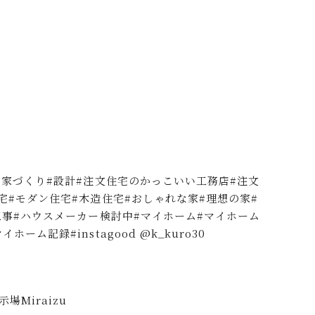
#家づくり#設計#注文住宅のかっこいい工務店#注文
宅#モダン住宅#木造住宅#おしゃれな家#理想の家#
工事#ハウスメーカー検討中#マイホーム#マイホーム
ム記録#instagood @k_kuro30
場Miraizu