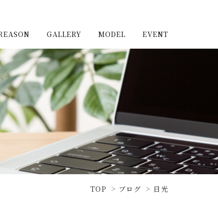
REASON
GALLERY
MODEL
EVENT
施工実例（新築）
浦和住宅公園
施工実例（リノベーショ
浦和住宅展示場Miraizu
ン）
大宮北ハウジングステージ
TOP
ブログ
日光