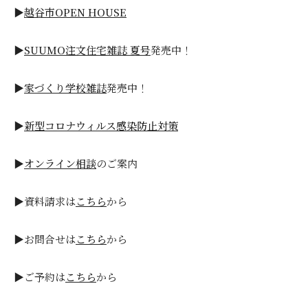
▶
越谷市OPEN HOUSE
▶
SUUMO注文住宅雑誌 夏号
発売中！
▶
家づくり学校雑誌
発売中！
▶
新型コロナウィルス感染防止対策
▶
オンライン相談
のご案内
▶資料請求は
こちら
から
▶お問合せは
こちら
から
▶ご予約は
こちら
から