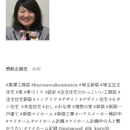
感動企画室 小川
#黒澤工務店 #kurosawakoumuten #埼玉新築 #埼玉注文
住宅 #家 #家づくり #設計 #注文住宅のかっこいい工務店 #
注文住宅新築 #インテリア #デザイン #デザイン住宅 #モダ
ン住宅 #木造住宅 #おしゃれな家 #理想の家 #新築 #新築一
戸建て #新築マイホーム #新築工事 #ハウスメーカー検討中
#マイホーム #マイホーム計画 #マイホーム計画中の人と繋
がりたい #マイホーム記録 #instagood @k_kuro30