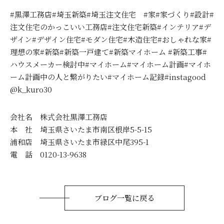
#黒澤工務店#埼玉新築#埼玉注文住宅 #家#家づくり#設計#
注文住宅のかっこいい工務店#注文住宅新築#インテリア#デ
ザイン#デザイン住宅#モダン住宅#木造住宅#おしゃれな家#
理想の家#新築#新築一戸建て#新築マイホーム #新築工事#
ハウスメーカー検討中#マイホーム#マイホーム計画#マイホ
ーム計画中の人と繋がりたい#マイホーム記録#instagood
@k_kuro30
会社名 株式会社黒澤工務店
本 社 埼玉県さいたま市南区根岸5-5-15
浦和店 埼玉県さいたま市緑区中尾395-1
電 話 0120-13-9638
ブログ一覧に戻る