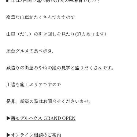
昨年は2日間で延べ約73万人の来場者でした！
豪華な山車がたくさんでますので
山車（だし）の引き回しを見たり(迫力あります）
屋台グルメの食べ歩き、
蔵造りの街並みや時の鐘の見学と盛りだくさんです。
川越も施工エリアですので
是非、新築の際はお問合せくださいませ。
▶
新モデルハウス GRAND OPEN
▶
オンライン相談
のご案内