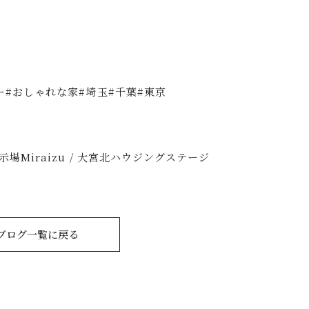
ー#おしゃれな家#埼玉#千葉#東京
場Miraizu / 大宮北ハウジングステージ
ブログ一覧に戻る