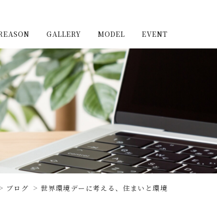
REASON
GALLERY
MODEL
EVENT
施工実例（新築）
浦和住宅公園
施工実例（リノベーショ
浦和住宅展示場Miraizu
ン）
大宮北ハウジングステージ
ブログ
世界環境デーに考える、住まいと環境