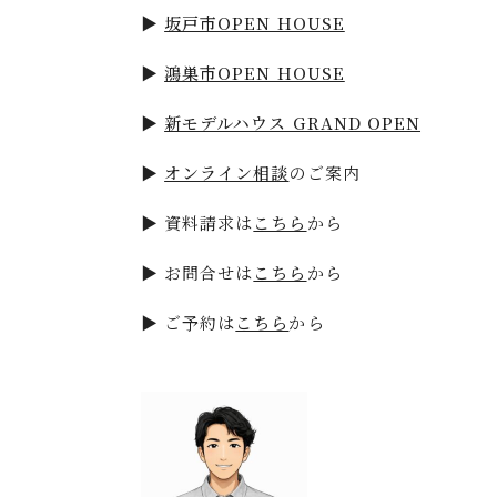
▶
坂戸市OPEN HOUSE
▶
鴻巣市OPEN HOUSE
▶
新モデルハウス GRAND OPEN
▶
オンライン相談
のご案内
▶
資料請求は
こちら
から
▶
お問合せは
こちら
から
▶
ご予約は
こちら
から