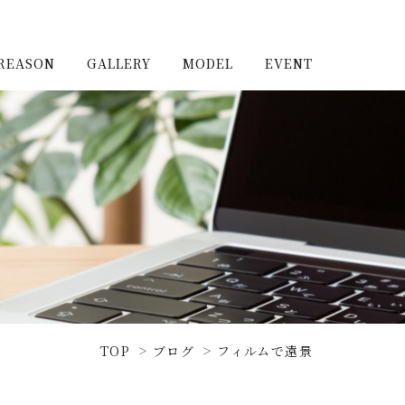
REASON
GALLERY
MODEL
EVENT
施工実例（新築）
浦和住宅公園
施工実例（リノベーショ
浦和住宅展示場Miraizu
ン）
大宮北ハウジングステージ
TOP
ブログ
フィルムで遠景