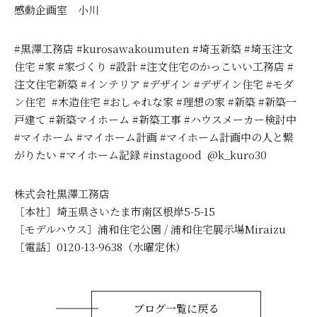
感動企画室 小川
#黒澤工務店 #kurosawakoumuten #埼玉新築 #埼玉注文
住宅 #家 #家づくり #設計 #注文住宅のかっこいい工務店 #
注文住宅新築 #インテリア #デザイン #デザイン住宅 #モダ
ン住宅 #木造住宅 #おしゃれな家 #理想の家 #新築 #新築一
戸建て #新築マイホーム #新築工事 #ハウスメーカー検討中
#マイホーム #マイホーム計画 #マイホーム計画中の人と繋
がりたい #マイホーム記録 #instagood @k_kuro30
株式会社黒澤工務店
［本社］埼玉県さいたま市南区根岸5-5-15
［モデルハウス］浦和住宅公園 / 浦和住宅展示場Miraizu
［電話］0120-13-9638（水曜定休）
ブログ一覧に戻る