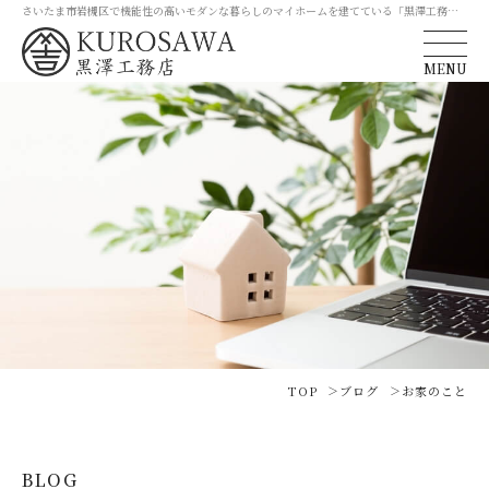
さいたま市岩槻区で機能性の高いモダンな暮らしのマイホームを建てている「黒澤工務
店」
MENU
TOP
ブログ
お家のこと
BLOG