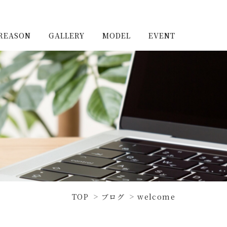
REASON
GALLERY
MODEL
EVENT
施工実例（新築）
浦和住宅公園
施工実例（リノベーショ
浦和住宅展示場Miraizu
ン）
大宮北ハウジングステージ
TOP
ブログ
welcome