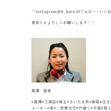
＂Instagram@k_kuro30フォロー・いい
是非ともよろしくお願いします！！
黒澤 亜希
#黒澤#工務店#埼玉#さいたま市#新築#注
メーカー#家#二世帯住宅#戸建て#平屋#屋上#