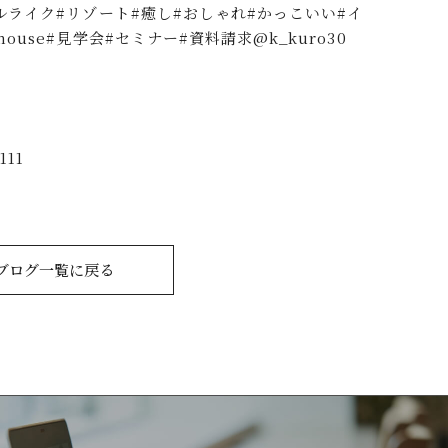
ホテルライク#リゾート#癒し#おしゃれ#かっこいい#イ
ouse#見学会#セミナー#資料請求@k_kuro30
11
ブログ一覧に戻る