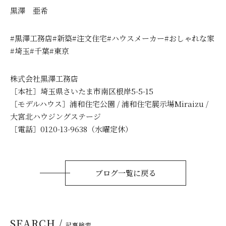
黒澤 亜希
#黒澤工務店#新築#注文住宅#ハウスメーカー#おしゃれな家
#埼玉#千葉#東京
株式会社黒澤工務店
［本社］埼玉県さいたま市南区根岸5-5-15
［モデルハウス］浦和住宅公園 / 浦和住宅展示場Miraizu /
大宮北ハウジングステージ
［電話］0120-13-9638（水曜定休）
ブログ一覧に戻る
SEARCH /
記事検索