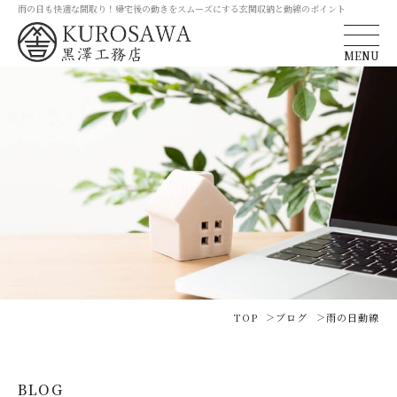
雨の日も快適な間取り！帰宅後の動きをスムーズにする玄関収納と動線のポイント
MENU
TOP
ブログ
雨の日動線
BLOG