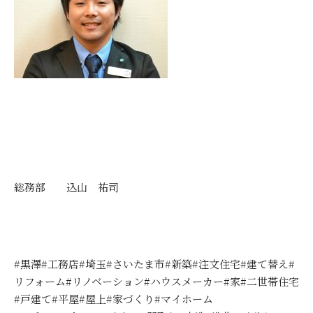
総務部 込山 祐司
#黒澤#工務店#埼玉#さいたま市#新築#注文住宅#建て替え#
リフォーム#リノベーション#ハウスメーカー#家#二世帯住宅
#戸建て#平屋#屋上#家づくり#マイホーム