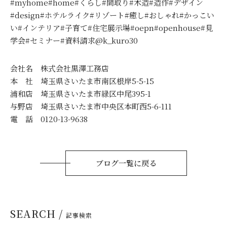
#myhome#home#くらし#間取り#木造#造作#デザイン
#design#ホテルライク#リゾート#癒し#おしゃれ#かっこい
い#インテリア#子育て#住宅展示場#oepn#openhouse#見
学会#セミナー#資料請求@k_kuro30
会社名 株式会社黒澤工務店
本 社 埼玉県さいたま市南区根岸5-5-15
浦和店 埼玉県さいたま市緑区中尾395-1
与野店 埼玉県さいたま市中央区本町西5-6-111
電 話 0120-13-9638
ブログ一覧に戻る
SEARCH /
記事検索