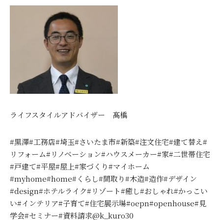
ライフスタイルアドバイザー 髙橋
#黒澤#工務店#埼玉#さいたま市#新築#注文住宅#建て替え#
リフォーム#リノベーション#ハウスメーカー#家#二世帯住宅
#戸建て#平屋#屋上#家づくり#マイホーム
#myhome#home#くらし#間取り#木造#造作#デザイン
#design#ホテルライク#リゾート#癒し#おしゃれ#かっこい
い#インテリア#子育て#住宅展示場#oepn#openhouse#見
学会#セミナー#資料請求@k_kuro30