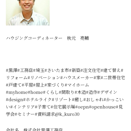
ハウジングコーディネーター 秋元 亮輔
#黒澤#工務店#埼玉#さいたま市#新築#注文住宅#建て替え#
リフォーム#リノベーション#ハウスメーカー#家#二世帯住宅
#戸建て#平屋#屋上#家づくり#マイホーム
#myhome#home#くらし#間取り#木造#造作#デザイン
#design#ホテルライク#リゾート#癒し#おしゃれ#かっこい
い#インテリア#子育て#住宅展示場#oepn#openhouse#見
学会#セミナー#資料請求@k_kuro30
会社名 株式会社黒澤工務店