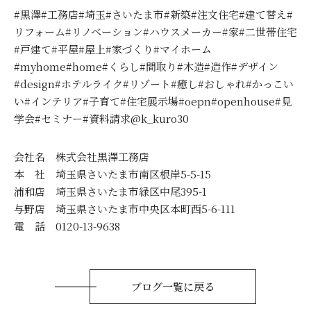
#黒澤#工務店#埼玉#さいたま市#新築#注文住宅#建て替え#
リフォーム#リノベーション#ハウスメーカー#家#二世帯住宅
#戸建て#平屋#屋上#家づくり#マイホーム
#myhome#home#くらし#間取り#木造#造作#デザイン
#design#ホテルライク#リゾート#癒し#おしゃれ#かっこい
い#インテリア#子育て#住宅展示場#oepn#openhouse#見
学会#セミナー#資料請求@k_kuro30
会社名 株式会社黒澤工務店
本 社 埼玉県さいたま市南区根岸5-5-15
浦和店 埼玉県さいたま市緑区中尾395-1
与野店 埼玉県さいたま市中央区本町西5-6-111
電 話 0120-13-9638
ブログ一覧に戻る