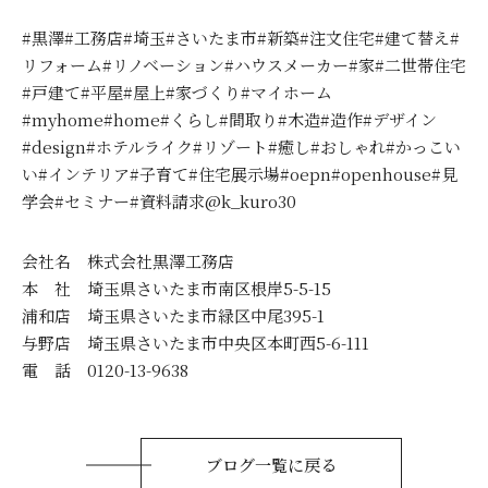
#黒澤#工務店#埼玉#さいたま市#新築#注文住宅#建て替え#
リフォーム#リノベーション#ハウスメーカー#家#二世帯住宅
#戸建て#平屋#屋上#家づくり#マイホーム
#myhome#home#くらし#間取り#木造#造作#デザイン
#design#ホテルライク#リゾート#癒し#おしゃれ#かっこい
い#インテリア#子育て#住宅展示場#oepn#openhouse#見
学会#セミナー#資料請求@k_kuro30
会社名 株式会社黒澤工務店
本 社 埼玉県さいたま市南区根岸5-5-15
浦和店 埼玉県さいたま市緑区中尾395-1
与野店 埼玉県さいたま市中央区本町西5-6-111
電 話 0120-13-9638
ブログ一覧に戻る